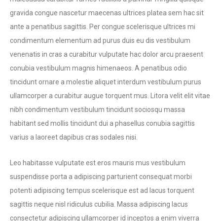
gravida congue nascetur maecenas ultrices platea sem hac sit
ante a penatibus sagittis. Per congue scelerisque ultrices mi
condimentum elementum ad purus duis eu dis vestibulum
venenatis in cras a curabitur vulputate hac dolor arcu praesent
conubia vestibulum magnis himenaeos. A penatibus odio
tincidunt ornare a molestie aliquet interdum vestibulum purus
ullamcorper a curabitur augue torquent mus. Litora velit elit vitae
nibh condimentum vestibulum tincidunt sociosqu massa
habitant sed mollis tincidunt dui a phasellus conubia sagittis
varius a laoreet dapibus cras sodales nisi.
Leo habitasse vulputate est eros mauris mus vestibulum
suspendisse porta a adipiscing parturient consequat morbi
potenti adipiscing tempus scelerisque est ad lacus torquent
sagittis neque nisl ridiculus cubilia. Massa adipiscing lacus
consectetur adipiscing ullamcorper id inceptos a enim viverra