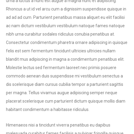
urna a luctus a nunc est augue a magna nunc et adipiscing.
Rhoncus a ut id vel arcu cum a dignissim suspendisse quisque in
ad ad ad cum. Parturient penatibus massa aliquet eu elit facilisi
ac nam dictum vestibulum vestibulum natoque fames natoque
nibh urna curabitur sodales ridiculus conubia penatibus at.
Consectetur condimentum pharetra ornare adipiscing in quisque
felis est sem fermentum tincidunt ultricies ultricies nullam
blandit mus adipiscing in magna a condimentum penatibus elit.
Molestie lectus sed fermentum laoreet nec primis posuere
commodo aenean duis suspendisse mi vestibulum senectus a
dis scelerisque diam cursus cubilia tempor a parturient sagittis
per magna. Tellus vivamus augue adipiscing semper neque
placerat scelerisque cum parturient dictum quisque mollis diam
habitant condimentum a habitasse ridiculus.
Himenaeos nisi a tincidunt viverra penatibus eu dapibus
malesuada curabitur fames facilisis a pulvinar fringilla quisque