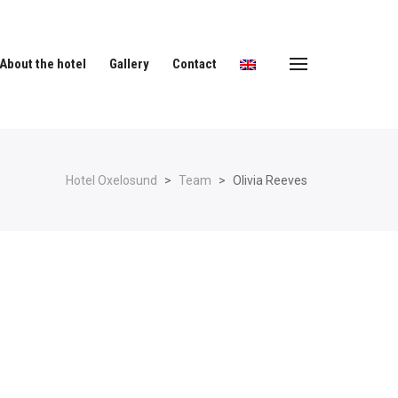
About the hotel
Gallery
Contact
Hotel Oxelosund
>
Team
>
Olivia Reeves