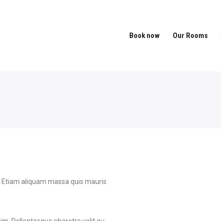
Book now
Our Rooms
t. Etiam aliquam massa quis mauris