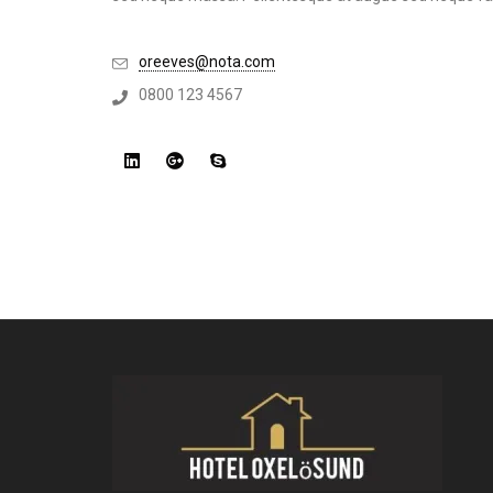
oreeves@nota.com
0800 123 4567