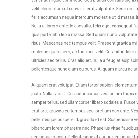
venenatis ligula commodo. Sed blandit convallis digniss
velit elementum et convallis erat vulputate. Sed in nulla
felis accumsan neque interdum molestie ut id massa. I
Nulla ut lorem ante. In convallis, felis eget consequat
quis porta nibh leo a massa. Sed quam nunc, vulputate v
risus. Maecenas nec tempus velit. Praesent gravida mi et
molestie quam sem, ac faucibus velit. Curabitur dolor dolo
ultricies sed tellus. Cras aliquet, nulla a feugiat adipisc
pellentesque nunc diam eu purus. Aliquam a arcu ac ar
Aliquam erat volutpat. Etiam tortor sapien, elementum 
justo. Nulla facilisi. Curabitur cursus vestibulum turpis
semper tellus, sed ullamcorper libero sodales a. Fusce 
erat orci, gravida eu tempus sed, pretium non ante. Ves
pellentesque posuere id, gravida et est. Suspendisse v
bibendum lorem pharetra nec. Phasellus vitae faucibus 
sed neque massa. Pellentesque at augue sed neque fauc