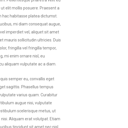
im. Pellentesque pharetra velit eu
 ut elit mollis posuere. Praesent a
n hac habitasse platea dictumst.
 faucibus, mi diam consequat augue,
el imperdiet vel, aliquet sit amet
 mauris sollicitudin ultricies. Duis
r, fringilla vel fringilla tempor,
ing, mi enim ornare nisl, eu
cu aliquam vulputate ac a diam.
quis semper eu, convallis eget
 eget sagittis. Phasellus tempus
vulputate varius quam. Curabitur
tibulum augue nisi, vulputate
estibulum scelerisque metus, ut
nisi. Aliquam erat volutpat. Etiam
ibus tincidunt sit amet nec nisl.