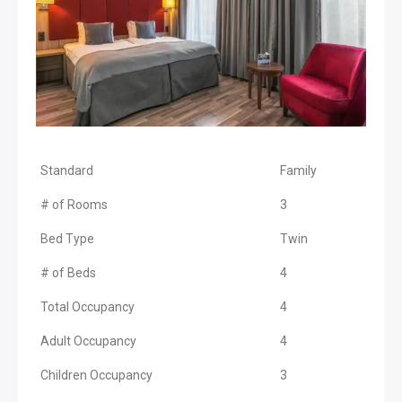
Standard
Family
# of Rooms
3
Bed Type
Twin
# of Beds
4
Total Occupancy
4
Adult Occupancy
4
Children Occupancy
3