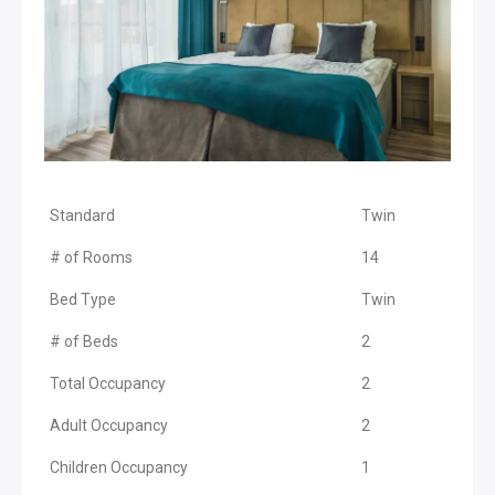
Standard
Twin
# of Rooms
14
Bed Type
Twin
# of Beds
2
Total Occupancy
2
Adult Occupancy
2
Children Occupancy
1