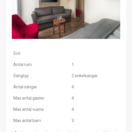
Svit
Antal rum
1
Sängtyp
2 enkelsängar
Antal sängar
4
Max antal gäster
4
Max antal vuxna
4
Max antal barn
3