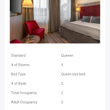
Standard
Queeen
# of Rooms
4
Bed Type
Queen size bed
# of Beds
2
Total Occupancy
2
Adult Occupancy
2