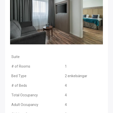
Suite
# of Rooms
1
Bed Type
2 enkelsängar
# of Beds
4
Total Occupancy
4
Adult Occupancy
4