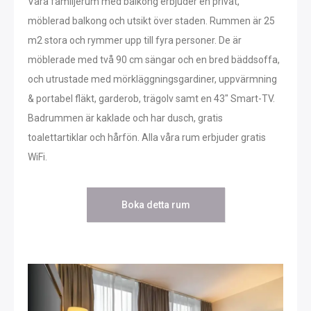
Våra familjerum med balkong erbjuder en privat,
möblerad balkong och utsikt över staden. Rummen är 25
m2 stora och rymmer upp till fyra personer. De är
möblerade med två 90 cm sängar och en bred bäddsoffa,
och utrustade med mörkläggningsgardiner, uppvärmning
& portabel fläkt, garderob, trägolv samt en 43″ Smart-TV.
Badrummen är kaklade och har dusch, gratis
toalettartiklar och hårfön. Alla våra rum erbjuder gratis
WiFi.
Boka detta rum