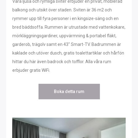
Våra ljusa och rymliga sviter erbjuder en privat, möblerad
balkong och utsikt över staden. Sviten är 36 m2 och
rymmer upp till fyra personer i en kingsize-säng och en
bred bäddsoffa. Rummen är utrustade med vattenkokare,
mörkläggningsgardiner, uppvärmning & portabel fläkt,
garderob, trägolv samt en 43″ Smart-TV. Badrummen är
kaklade och utöver dusch, gratis toalettartiklar och hårfön
hittar du här även badrock och tofflor. Alla våra rum
erbjuder gratis WiFi.
Boka detta rum