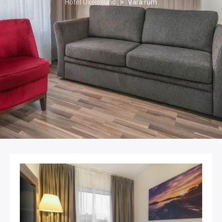
Hotel Oxelosund
>
Våra rum